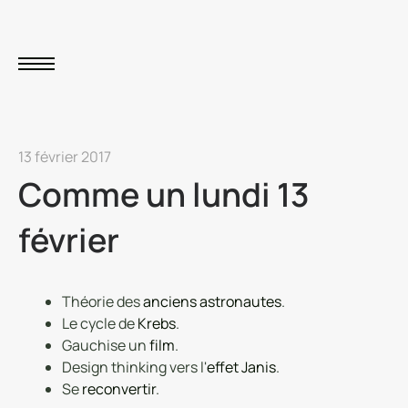
13 février 2017
Comme un lundi 13
février
Théorie des
anciens astronautes
.
Le cycle de
Krebs
.
Gauchise un
film
.
Design thinking vers l'
effet Janis
.
Se
reconvertir
.