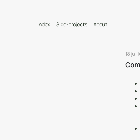
Index
Side-projects
About
18 juil
Comm