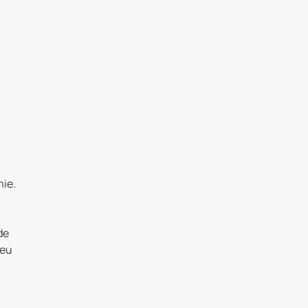
mie.
de
 eu